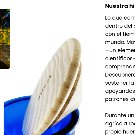
Nuestra hi
Lo que com
dentro del 
con el tie
mundo. Mov
—un elemen
científicos
comprender 
Descubrier
sostener la
apoyándose
patrones d
Durante un 
agrícola r
propio huert