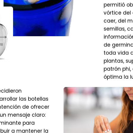
permitió ob
vórtice del 
caer, del m
semillas, c
informació
de germinar
toda vida a
plantas, su
patrón phi
óptima la lu
ecidieron
rrollar las botellas
intención de ofrecer
 un mensaje claro:
rminante para
ibuir a mantener la